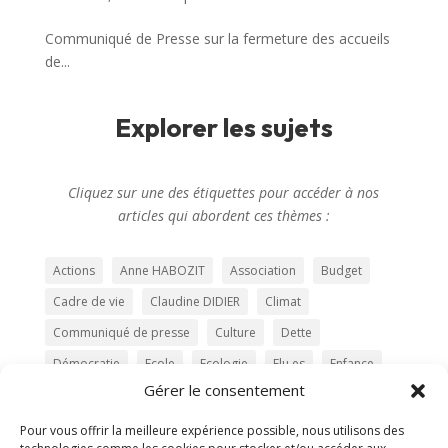
Communiqué de Presse sur la fermeture des accueils
de...
Explorer les sujets
Cliquez sur une des étiquettes pour accéder à nos
articles qui abordent ces thèmes :
Actions
Anne HABOZIT
Association
Budget
Cadre de vie
Claudine DIDIER
Climat
Communiqué de presse
Culture
Dette
Démocratie
Ecole
Ecologie
Elu.es
Enfance
Gérer le consentement
Eté
Expression politique
Famille
Femme
fontaine élections municipales
Gestion
Pour vous offrir la meilleure expérience possible, nous utilisons des