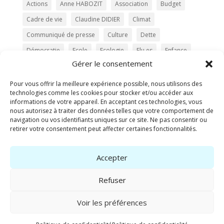
Actions
Anne HABOZIT
Association
Budget
Cadre de vie
Claudine DIDIER
Climat
Communiqué de presse
Culture
Dette
Démocratie
Ecole
Ecologie
Elu.es
Enfance
Gérer le consentement
Eté
Expression politique
Famille
Femme
fontaine élections municipales
Gestion
Pour vous offrir la meilleure expérience possible, nous utilisons des
technologies comme les cookies pour stocker et/ou accéder aux
Hébergement
Investissement
Jeunesse
informations de votre appareil. En acceptant ces technologies, vous
nous autorisez à traiter des données telles que votre comportement de
La Cerisaie
La Roseraie
Les Ecologistes
LFI
navigation ou vos identifiants uniques sur ce site. Ne pas consentir ou
LGBTQIA+
Logement
Loisirs
PCF
Piscine
retirer votre consentement peut affecter certaines fonctionnalités.
Programme
Prévention
PS
Accepter
Questions au Conseil Municipal
Santé
Service public
Soutiens
Sécurité
Tarifs
Tranquillité
Refuser
Transparence
Vrai-faux
Voir les préférences