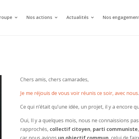
roupe
Nos actions
Actualités
Nos engagemen
Chers amis, chers camarades,
Je me réjouis de vous voir réunis ce soir, avec nous
Ce qui n’était qu’une idée, un projet, il y a encore
Oui, Il y a quelques mois, nous ne connaissions p
rapprochés,
collectif citoyen
,
parti communiste
,
car nous avions
un objectif commun
, celui de fai