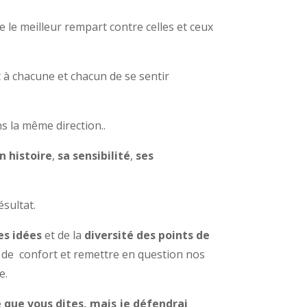
le meilleur rempart contre celles et ceux
t à chacune et chacun de se sentir
s la même direction..
n histoire
,
sa sensibilité
,
ses
ésultat.
es idées
et de la
diversité des points
de
ne de confort et remettre en question nos
e.
e que vous dites, mais je défendrai