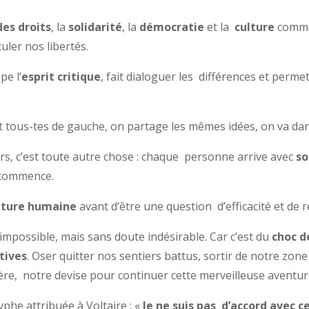
des droits
, la
solidarité
, la
démocratie
et la
culture
comme 
culer nos libertés.
pe l’
esprit critique
, fait dialoguer les différences et perme
est tous-tes de gauche, on partage les mêmes idées, on va dan
rs, c’est toute autre chose : chaque personne arrive avec
so
é commence.
nture humaine
avant d’être une question d’efficacité et de r
impossible, mais sans doute indésirable. Car c’est du
choc
d
tives
. Oser quitter nos sentiers battus, sortir de notre zo
espère, notre devise pour continuer cette merveilleuse aventur
phe attribuée à Voltaire : «
Je ne suis pas d’accord avec c