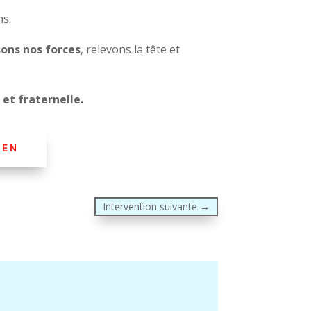
ns.
sons nos forces
, relevons la tête et
et fraternelle.
IEN
Intervention suivante
→