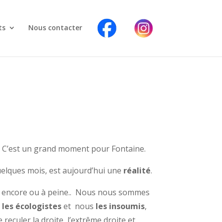
F
I
a
n
ts
Nous contacter
c
s
e
t
b
a
o
g
o
r
k
a
m
. C’est un grand moment pour Fontaine.
 quelques mois, est aujourd’hui une
réalité
.
as encore ou à peine.. Nous nous sommes
les écologistes
et nous
les insoumis
,
re reculer la droite, l’extrême droite et