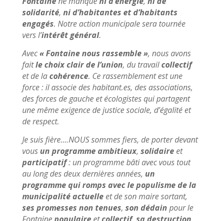
Fontaine
ne manque
ni d’énergie
,
ni de
solidarité
,
ni d’habitantes et d’habitants
engagés
. Notre action municipale sera tournée
vers l’
intérêt général
.
Avec
« Fontaine nous rassemble »
, nous avons
fait
le choix clair de l’union
, du travail
collectif
et de la
cohérence
. Ce rassemblement est une
force : il associe des habitant.es, des associations,
des forces de gauche et écologistes qui partagent
une même exigence de justice sociale, d’égalité et
de respect.
Je suis fière….NOUS sommes fiers, de porter devant
vous
un programme ambitieux
,
solidaire
et
participatif
: un programme bâti avec vous tout
au long des deux dernières années,
un
programme qui romps avec le populisme de la
municipalité actuelle
et de son maire sortant,
ses promesses non tenues
,
son dédain
pour le
Fontaine
populaire
et
collectif
,
sa destruction