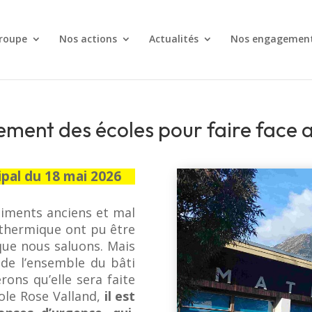
roupe
Nos actions
Actualités
Nos engagemen
pement des écoles pour faire face a
ipal du 18 mai 2026
timents anciens et mal
n thermique ont pu être
que nous saluons. Mais
 de l’ensemble du bâti
rons qu’elle sera faite
cole Rose Valland,
il est