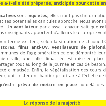
 a-t-elle été préparée, anticipée pour cette a
ucatives
sont
inquiètes
, elles n’ont pas d’informati
n et ses potentielles canicules approche. Nous avons 
ed.
Un ventilateur
par classe : chacun sait que
ce
ns enseignants apportent d’ailleurs leur propre ven
en-terme existent, selon la situation de chaque 
 stores
,
films anti-UV
,
ventilateurs de plafond
mmunes de l’agglomération et ont démontré leur ef
nière ville, une salle climatisée est mise en pla
artager tout au long de la journée en cas de besoin.
été climatisée. Enfin, la végétalisation des cours 
ur, doit rester un chantier prioritaire à l’échelle d
u’est-il prévu de mettre en place
au-delà des 
La réponse de la majorité :