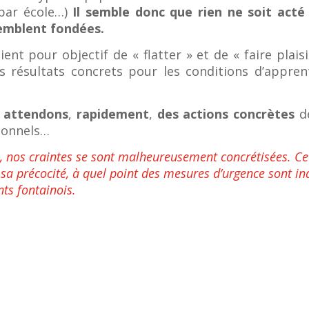
 par école…)
Il semble donc que rien ne soit acté
semblent fondées.
ent pour objectif de « flatter » et de « faire plai
es résultats concrets pour les conditions d’appre
 attendons
,
rapidement
,
des actions concrètes
de
rsonnels…
, nos craintes se sont malheureusement concrétisées. Ce
r sa précocité, à quel point des mesures d’urgence sont i
nts fontainois.