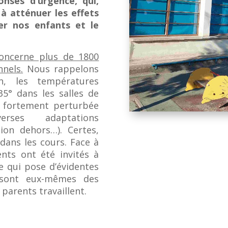
onses d’urgence, qui,
 à atténuer les effets
er nos enfants et le
 concerne plus de 1800
nels.
Nous rappelons
, les températures
35° dans les salles de
té fortement perturbée
rses adaptations
tion dehors…). Certes,
dans les cours. Face à
ents ont été invités à
e qui pose d’évidentes
s sont eux-mêmes des
 parents travaillent.