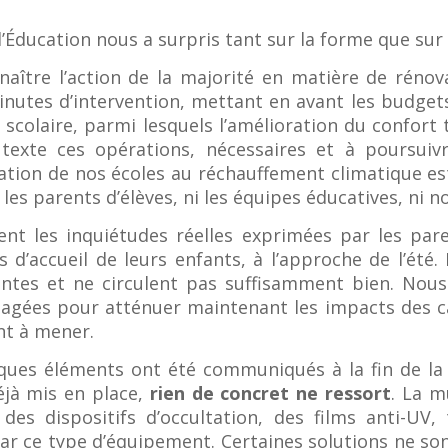
l’Éducation nous a surpris tant sur la forme que sur 
naître l’action de la majorité en matière de rénova
minutes d’intervention, mettant en avant les budge
 scolaire, parmi lesquels l’amélioration du confort
texte ces opérations, nécessaires et à poursuivr
ation de nos écoles au réchauffement climatique est
i les parents d’élèves, ni les équipes éducatives, ni
t les inquiétudes réelles exprimées par les pare
’accueil de leurs enfants, à l’approche de l’été. 
entes et ne circulent pas suffisamment bien. Nous
sagées pour atténuer maintenant les impacts des can
nt à mener.
lques éléments ont été communiqués à la fin de la
éjà mis en place,
rien de concret ne ressort
. La m
es dispositifs d’occultation, des films anti-UV,
ar ce type d’équipement. Certaines solutions ne son