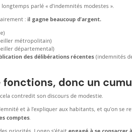
 longtemps parlé « d’indemnités modestes ».
clairement :
il gagne beaucoup d’argent.
e)
eiller métropolitain)
eiller départemental)
blication des délibérations récentes
(indemnités de
 fonctions, donc un cumu
s cela contredit son discours de modestie.
emnité et à l’expliquer aux habitants, et qu’on se r
des comptes
.
 des priorités. Longo s’était
engagé à se consacrer à