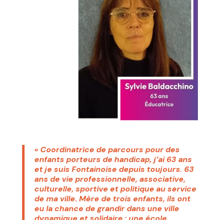
« Coordinatrice de parcours pour des
enfants porteurs de handicap, j’ai 63 ans
et je suis Fontainoise depuis toujours. 63
ans de vie professionnelle, associative,
culturelle, sportive et politique au service
de ma ville. Mère de trois enfants, ils ont
eu la chance de grandir dans une ville
dynamique et solidaire : une école