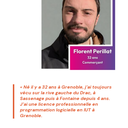
« Né il y a 32 ans à Grenoble, j’ai toujours
vécu sur la rive gauche du Drac, à
Sassenage puis à Fontaine depuis 4 ans.
J’ai une licence professionnelle en
programmation logicielle en IUT à
Grenoble.