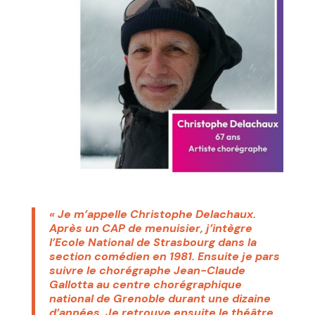
« Je m’appelle Christophe Delachaux.
Après un CAP de menuisier, j’intègre
l’Ecole National de Strasbourg dans la
section comédien en 1981. Ensuite je pars
suivre le chorégraphe Jean-Claude
Gallotta au centre chorégraphique
national de Grenoble durant une dizaine
d’années. Je retrouve ensuite le théâtre