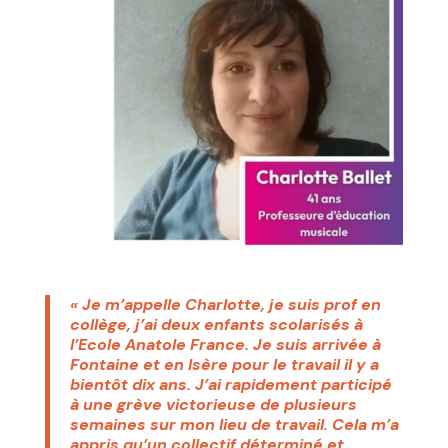
« Je m’appelle Charlotte, je suis prof en
collège, j’ai deux enfants scolarisés à
l’Ecole Anatole France. Je suis arrivée à
Fontaine et en Isère pour le travail il y a
bientôt dix ans. J’ai rapidement participé
à une grève victorieuse de plusieurs
semaines sur mon lieu de travail. Cela m’a
appris qu’un collectif déterminé et