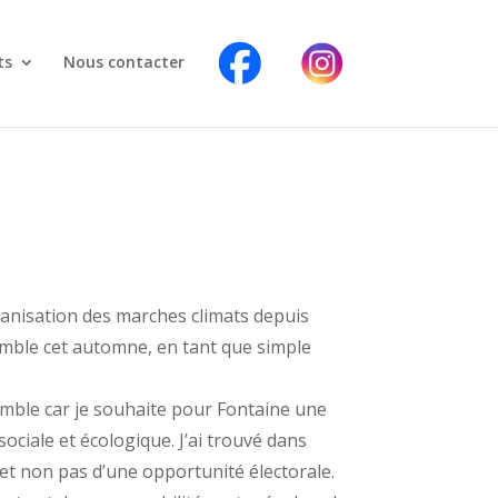
F
I
a
n
ts
Nous contacter
c
s
e
t
b
a
o
g
o
r
k
a
m
ganisation des marches climats depuis
emble cet automne, en tant
que simple
emble car je souhaite pour Fontaine une
sociale et écologique. J’ai trouvé dans
, et non pas d’une opportunité électorale.