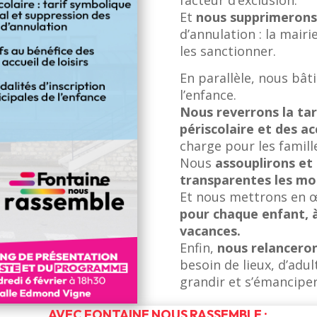
facteur d’exclusion.
Et
nous supprimerons
d’annulation : la mair
les sanctionner.
En parallèle, nous bâti
l’enfance.
Nous reverrons la tari
périscolaire et des ac
charge pour les famill
Nous
assouplirons et
transparentes les mod
Et nous mettrons en œu
pour chaque enfant, 
vacances.
Enfin,
nous relancero
besoin de lieux, d’adu
grandir et s’émanciper
AVEC FONTAINE NOUS RASSEMBLE :