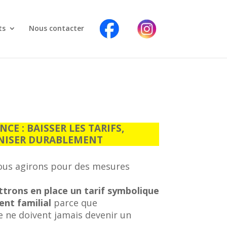
F
I
a
n
ts
Nous contacter
c
s
e
t
b
a
o
g
o
r
k
a
m
CE : BAISSER LES TARIFS,
NISER DURABLEMENT
nous agirons pour des mesures
ttrons en place un tarif symbolique
ent familial
parce que
le ne doivent jamais devenir un