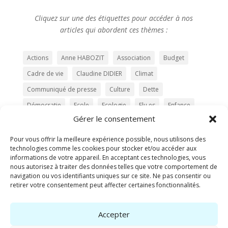
Cliquez sur une des étiquettes pour accéder à nos
articles qui abordent ces thèmes :
Actions
Anne HABOZIT
Association
Budget
Cadre de vie
Claudine DIDIER
Climat
Communiqué de presse
Culture
Dette
Démocratie
Ecole
Ecologie
Elu.es
Enfance
Gérer le consentement
Eté
Expression politique
Famille
Femme
fontaine élections municipales
Gestion
Pour vous offrir la meilleure expérience possible, nous utilisons des
technologies comme les cookies pour stocker et/ou accéder aux
Hébergement
Investissement
Jeunesse
informations de votre appareil. En acceptant ces technologies, vous
nous autorisez à traiter des données telles que votre comportement de
La Cerisaie
La Roseraie
Les Ecologistes
LFI
navigation ou vos identifiants uniques sur ce site. Ne pas consentir ou
LGBTQIA+
Logement
Loisirs
PCF
Piscine
retirer votre consentement peut affecter certaines fonctionnalités.
Programme
Prévention
PS
Accepter
Questions au Conseil Municipal
Santé
Service public